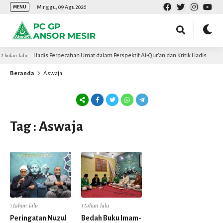
Minggu, 09 Agu 2026
MENU
Hadis Perpecahan Umat dalam Perspektif Al-Qur’an dan Kritik Hadis
2 bulan lalu
Beranda
Aswaja
Tag : Aswaja
1 tahun lalu
1 tahun lalu
Peringatan Nuzul
Bedah Buku Imam-