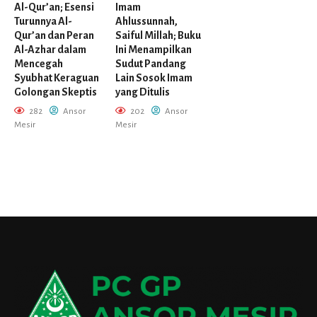
Al-Qur’an; Esensi
Imam
Turunnya Al-
Ahlussunnah,
Qur’an dan Peran
Saiful Millah; Buku
Al-Azhar dalam
Ini Menampilkan
Mencegah
Sudut Pandang
Syubhat Keraguan
Lain Sosok Imam
Golongan Skeptis
yang Ditulis
282
Ansor
202
Ansor
Mesir
Mesir