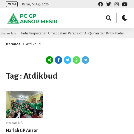
Kamis, 06 Agu 2026
MENU
Hadis Perpecahan Umat dalam Perspektif Al-Qur’an dan Kritik Hadis
 bulan lalu
Beranda
Atdikbud
Tag : Atdikbud
2 tahun lalu
Harlah GP Ansor