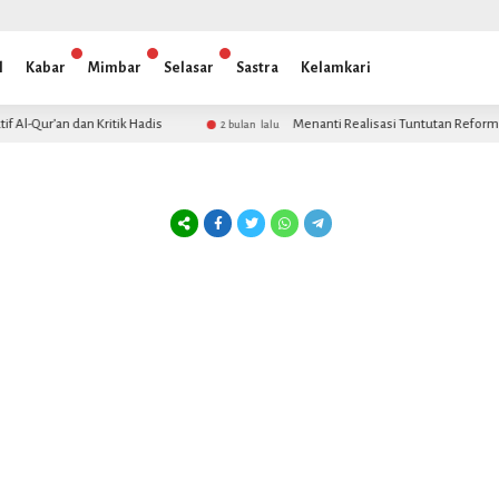
l
Kabar
Mimbar
Selasar
Sastra
Kelamkari
l-Qur’an dan Kritik Hadis
Menanti Realisasi Tuntutan Reformasi
2 bulan lalu