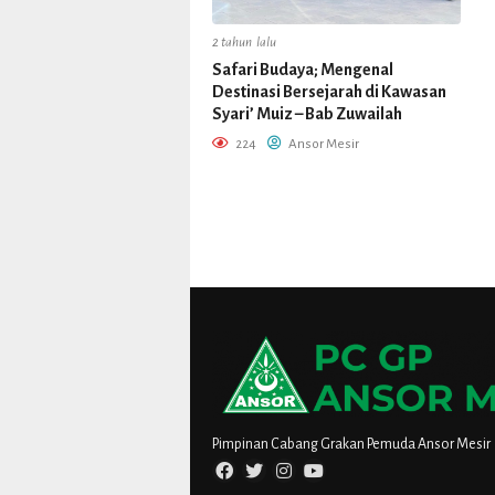
2 tahun lalu
Safari Budaya; Mengenal
Destinasi Bersejarah di Kawasan
Syari’ Muiz – Bab Zuwailah
224
Ansor Mesir
Pimpinan Cabang Grakan Pemuda Ansor Mesir