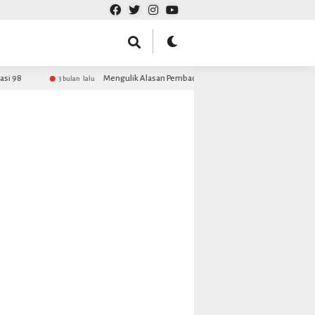
 98
Mengulik Alasan Pembacaan Maulid Barzanji MDS Rijalul Ans
3 bulan lalu