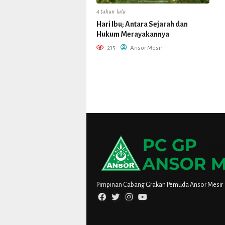
4 tahun lalu
Hari Ibu; Antara Sejarah dan
Hukum Merayakannya
235
Ansor Mesir
Pimpinan Cabang Grakan Pemuda Ansor Mesir