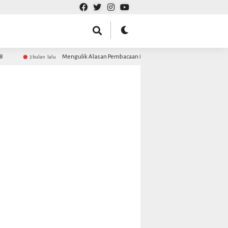
Mengulik Alasan Pembacaan Maulid Barzanji MDS Rijalul Ansor da
3 bulan lalu