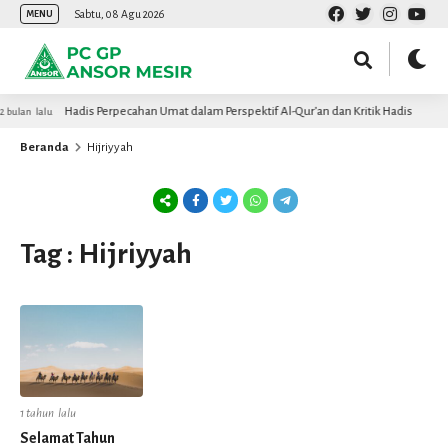
Sabtu, 08 Agu 2026
MENU
Hadis Perpecahan Umat dalam Perspektif Al-Qur’an dan Kritik Hadis
 bulan lalu
Beranda
Hijriyyah
Tag : Hijriyyah
1 tahun lalu
Selamat Tahun