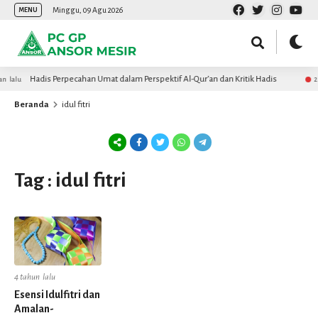
Minggu, 09 Agu 2026
MENU
Hadis Perpecahan Umat dalam Perspektif Al-Qur’an dan Kritik Hadis
n lalu
2 
Beranda
idul fitri
Tag : idul fitri
4 tahun lalu
Esensi Idulfitri dan
Amalan-