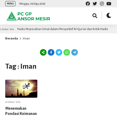
Minggu, 09 Agu 2026
MENU
Hadis Perpecahan Umat dalam Perspektif Al-Qur’an dan Kritik Hadis
2 bulan lalu
Beranda
Iman
Tag : Iman
4 tahun lalu
Menemukan
Pondasi Keimanan