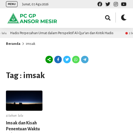
Jumat, 07 Agu 2026
MENU
Hadis Perpecahan Umat dalam Perspektif Al-Qur’an dan Kritik Hadis
lalu
2 bu
Beranda
imsak
Tag : imsak
4 tahun lalu
Imsak dan Kisah
Penentuan Waktu