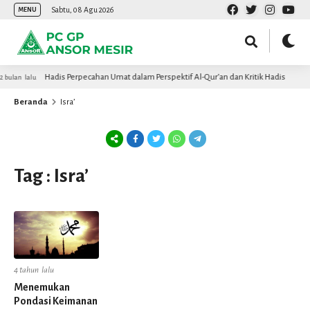
Sabtu, 08 Agu 2026
MENU
Hadis Perpecahan Umat dalam Perspektif Al-Qur’an dan Kritik Hadis
 bulan lalu
Beranda
Isra’
Tag : Isra’
4 tahun lalu
Menemukan
Pondasi Keimanan