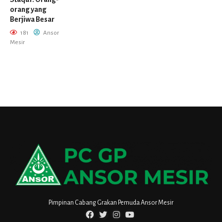
orang yang
Berjiwa Besar
181
Ansor
Mesir
Pimpinan Cabang Grakan Pemuda Ansor Mesir