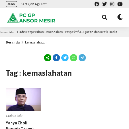
Sabtu, 08 Agu 2026
MENU
Hadis Perpecahan Umat dalam Perspektif Al-Qur’an dan Kritik Hadis
bulan lalu
Beranda
kemaslahatan
Tag : kemaslahatan
4 tahun lalu
Yahya Cholil
Staquf: Orang-