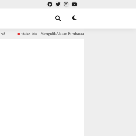
8
Mengulik Alasan Pembacaan Maulid Barzanji MDS Rijalul Ansor
3 bulan lalu