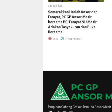
4 tahun lalu
Semarakkan Harlah Ansor dan
Fatayat, PC GP Ansor Mesir
bersama PCI Fatayat NU Mesir
Adakan Tasyakuran dan Buka
Bersama
250
Ansor Mesir
Pimpinan Cabang Grakan Pemuda Ansor Mesir