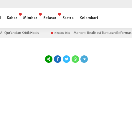
l
Kabar
Mimbar
Selasar
Sastra
Kelamkari
Qur’an dan Kritik Hadis
Menanti Realisasi Tuntutan Reformasi 9
2 bulan lalu