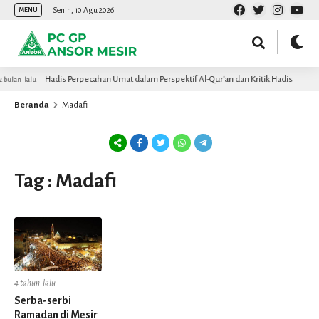
Senin, 10 Agu 2026
MENU
Hadis Perpecahan Umat dalam Perspektif Al-Qur’an dan Kritik Hadis
 bulan lalu
Beranda
Madafi
Tag : Madafi
4 tahun lalu
Serba-serbi
Ramadan di Mesir