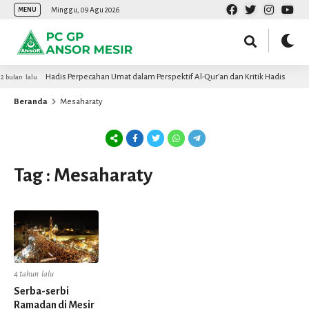
Minggu, 09 Agu 2026
MENU
Hadis Perpecahan Umat dalam Perspektif Al-Qur’an dan Kritik Hadis
2 bulan lalu
Beranda
Mesaharaty
Tag : Mesaharaty
4 tahun lalu
Serba-serbi
Ramadan di Mesir