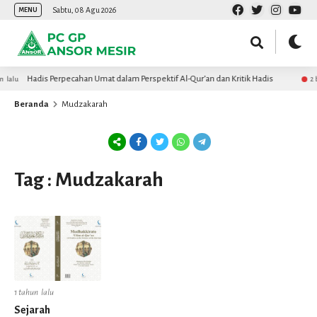
Sabtu, 08 Agu 2026
MENU
Hadis Perpecahan Umat dalam Perspektif Al-Qur’an dan Kritik Hadis
 lalu
2 b
Beranda
Mudzakarah
Tag : Mudzakarah
1 tahun lalu
Sejarah