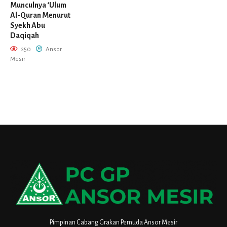
Munculnya ‘Ulum
Al-Quran Menurut
Syekh Abu
Daqiqah
250
Ansor
Mesir
Pimpinan Cabang Grakan Pemuda Ansor Mesir