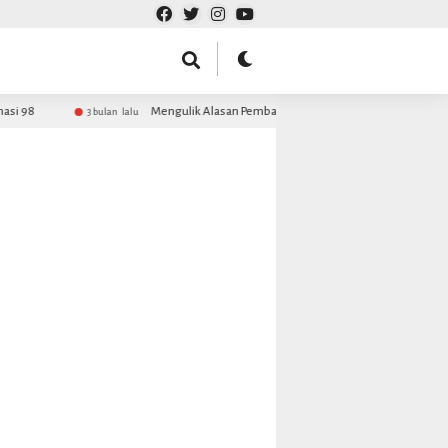
i 98
Mengulik Alasan Pembacaan Maulid Barzanji MDS Rijalul An
3 bulan lalu