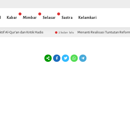
l
Kabar
Mimbar
Selasar
Sastra
Kelamkari
Al-Qur’an dan Kritik Hadis
Menanti Realisasi Tuntutan Reformas
2 bulan lalu