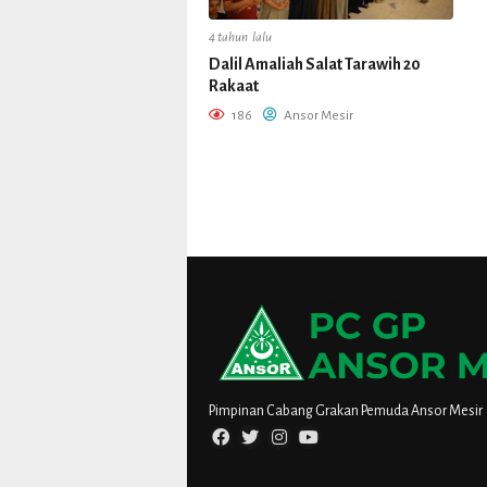
4 tahun lalu
Dalil Amaliah Salat Tarawih 20
Rakaat
186
Ansor Mesir
Pimpinan Cabang Grakan Pemuda Ansor Mesir