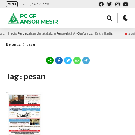
Sabtu, 08 Agu 2026
MENU
Hadis Perpecahan Umat dalam Perspektif Al-Qur’an dan Kritik Hadis
lu
2 bula
Beranda
pesan
Tag : pesan