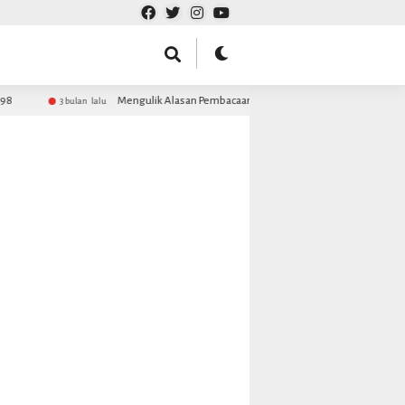
Mengulik Alasan Pembacaan Maulid Barzanji MDS Rijalul Ansor 
3 bulan lalu