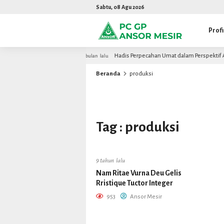
Sabtu, 08 Agu 2026
Profi
n Akademisi Mesir
Hadis Perpecahan Umat dalam Perspektif Al-Q
2 bulan lalu
Beranda
produksi
Tag : produksi
9 tahun lalu
Nam Ritae Vurna Deu Gelis
Rristique Tuctor Integer
953
Ansor Mesir