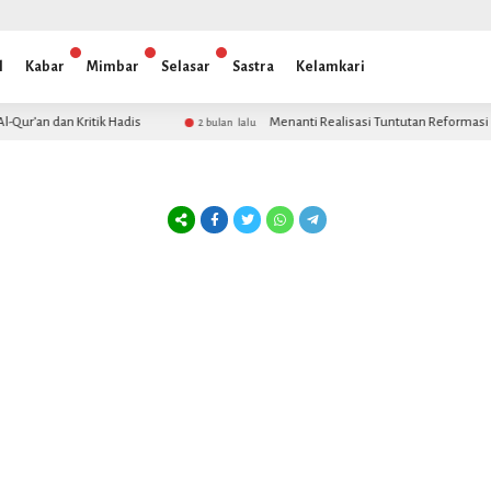
l
Kabar
Mimbar
Selasar
Sastra
Kelamkari
ur’an dan Kritik Hadis
Menanti Realisasi Tuntutan Reformasi 98
2 bulan lalu