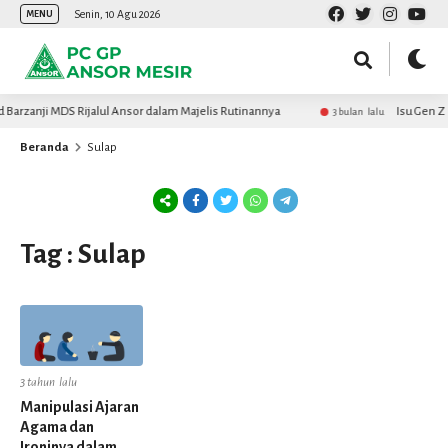
Senin, 10 Agu 2026
MENU
arzanji MDS Rijalul Ansor dalam Majelis Rutinannya
Isu Gen Z 
3 bulan lalu
Beranda
Sulap
Tag : Sulap
3 tahun lalu
Manipulasi Ajaran
Agama dan
Ironinya dalam