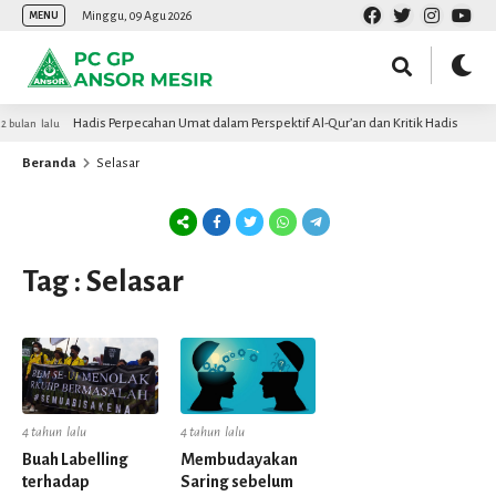
Minggu, 09 Agu 2026
MENU
Hadis Perpecahan Umat dalam Perspektif Al-Qur’an dan Kritik Hadis
 bulan lalu
Beranda
Selasar
Tag : Selasar
4 tahun lalu
4 tahun lalu
Buah Labelling
Membudayakan
terhadap
Saring sebelum