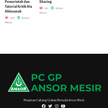
Pemerintah dan
Sharing
Tutorial Kritik Ala
161
Ansor
Ahlusunah
Mesir
140
Ansor
Mesir
Pimpinan Cabang Grakan Pemuda Ansor Mesir