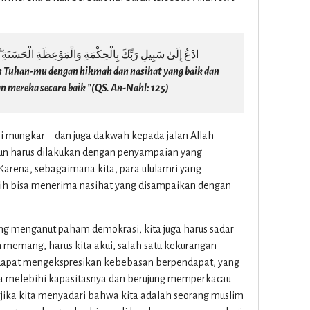
ادْعُ إِلَىٰ سَبِيلِ رَبِّكَ بِالْحِكْمَةِ وَالْمَوْعِظَةِ الْحَسَنَةِ 
an Tuhan-mu dengan hikmah dan nasihat yang baik dan
n mereka secara baik ”(QS. An-Nahl: 125)
hi mungkar—dan juga dakwah kepada jalan Allah—
pun harus dilakukan dengan penyampaian yang
 Karena, sebagaimana kita, para ululamri yang
bih bisa menerima nasihat yang disampaikan dengan
ang menganut paham demokrasi, kita juga harus sadar
 memang, harus kita akui, salah satu kekurangan
dapat mengekspresikan kebebasan berpendapat, yang
ra melebihi kapasitasnya dan berujung memperkacau
 jika kita menyadari bahwa kita adalah seorang muslim