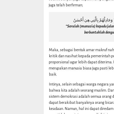
juga telah berfirman;
ۖ وَجَادِلْهُمْ بِالَّتِي هِيَ أَحْسَنُ
“Serulah (manusia) kepada jal
berbantahlah denga
Maka, sebagai bentuk amar makruf na
kritik dan nasihat kepada pemerintah 
proporsional agar lebih dapat diterima.
merupakan manusia biasa juga pasti le
baik.
Intinya, selain sebagai warga negara y
bahwa kita adalah seorang muslim. Dan
sistem demokrasi adalah semua orang 
dapat berakibat banyaknya orang bica
keadaan. Namun, hal ini dapat diredam