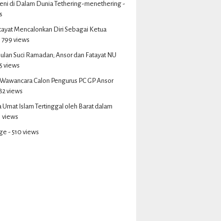
eni di Dalam Dunia Tethering-menethering
-
s
tayat Mencalonkan Diri Sebagai Ketua
 799 views
ulan Suci Ramadan; Ansor dan Fatayat NU
5 views
s Wawancara Calon Pengurus PC GP Ansor
82 views
Umat Islam Tertinggal oleh Barat dalam
1 views
ge
- 510 views