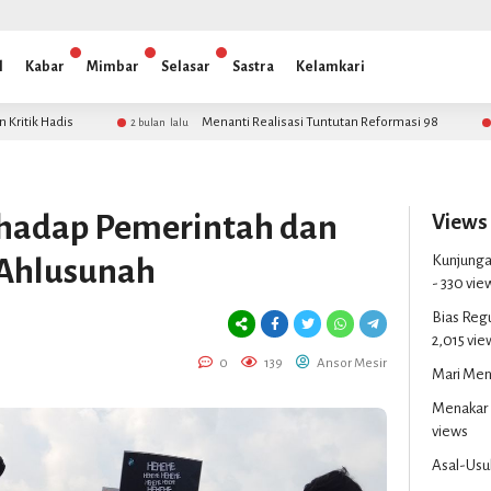
l
Kabar
Mimbar
Selasar
Sastra
Kelamkari
Menanti Realisasi Tuntutan Reformasi 98
Me
2 bulan lalu
3 bulan lalu
rhadap Pemerintah dan
Views
Kunjungan
a Ahlusunah
- 330 vie
Bias Reg
2,015 vie
0
139
Ansor Mesir
Mari Men
Menakar 
views
Asal-Usul