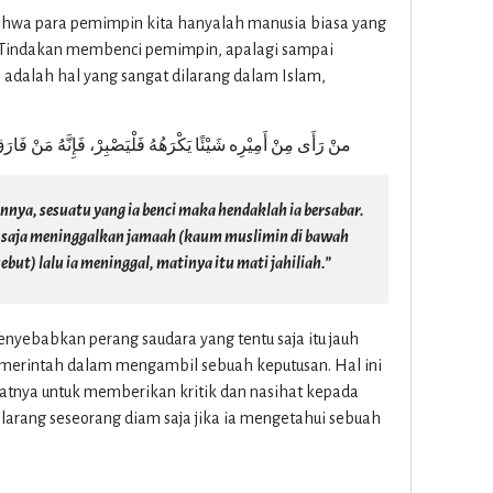
ahwa para pemimpin kita hanyalah manusia biasa yang
 Tindakan membenci pemimpin, apalagi sampai
dalah hal yang sangat dilarang dalam Islam,
منْ رَأَى مِنْ أَمِيْرِه شَيْئًا يَكْرَهُهُ فَلْيَصْبِرْ، فَإِنَّهُ مَنْ فَارَ
nnya, sesuatu yang ia benci maka hendaklah ia bersabar.
al saja meninggalkan jamaah (kaum muslimin di bawah
ut) lalu ia meninggal, matinya itu mati jahiliah.”
enyebabkan perang saudara yang tentu saja itu jauh
emerintah dalam mengambil sebuah keputusan. Hal ini
atnya untuk memberikan kritik dan nasihat kepada
ang seseorang diam saja jika ia mengetahui sebuah