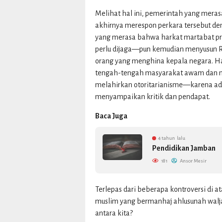
Melihat hal ini, pemerintah yang meras
akhirnya merespon perkara tersebut de
yang merasa bahwa harkat martabat p
perlu dijaga—pun kemudian menyusun 
orang yang menghina kepala negara. Hal
tengah-tengah masyarakat awam dan
melahirkan otoritarianisme—karena ad
menyampaikan kritik dan pendapat.
Baca Juga
4 tahun lalu
Pendidikan Jamban
181
Ansor Mesir
Terlepas dari beberapa kontroversi di 
muslim yang bermanhaj ahlusunah walj
antara kita?