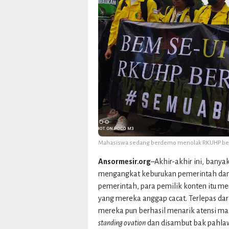
Mahasiswa sedang berdemo menolak RKUHP berma
Ansormesir.org
–Akhir-akhir ini, banya
mengangkat keburukan pemerintah dan a
pemerintah, para pemilik konten itu me
yang mereka anggap cacat. Terlepas dar
mereka pun berhasil menarik atensi ma
standing ovation
dan disambut bak pahla