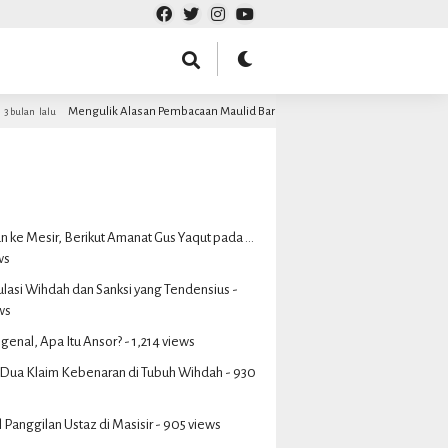
ngulik Alasan Pembacaan Maulid Barzanji MDS Rijalul Ansor dalam Majelis Rutinanny
 ke Mesir, Berikut Amanat Gus Yaqut pada ...
ws
ulasi Wihdah dan Sanksi yang Tendensius
-
ws
genal, Apa Itu Ansor?
- 1,214 views
Dua Klaim Kebenaran di Tubuh Wihdah
- 930
 Panggilan Ustaz di Masisir
- 905 views