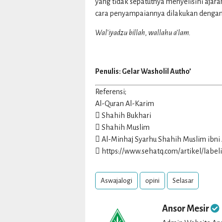
yang tidak sepatutnya menyelisihi ajar
cara penyampaiannya dilakukan dengan 
Wal’iyadzu billah, wallahu a’lam.
Penulis: Gelar Washolil Autho’
Referensi;
Al-Quran Al-Karim
 Shahih Bukhari
 Shahih Muslim
 Al-Minhaj Syarhu Shahih Muslim ibni 
 https://www.sehatq.com/artikel/labe
Aswajalogi
opini
Selasar
Ansor Mesir