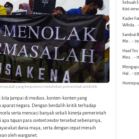
Sebuah S
896 view
Kader Fa
Wihda...
-
Sambut B
Me...
- 79
Hasil Te
Mes...
- 7
Mengapa 
Hal...
- 53
Homepa
salah yang berpotensi melahirkan pemerintah antikritik
k kita jumpai di medsos, konten-konten yang
parat negara. Dengan berdalih kritik terhadap
ncela serta mencaci banyak sekali kinerja pemerintah
i apa tujuan para
content creator
tersebut sebenarnya,
syarakat dunia maya, serta dengan cepat meraih
wan oleh warganet.