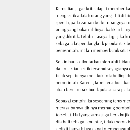
Kemudian, agar kritik dapat memberika
mengkritik adalah orang yang ahli di bi
speech, pada zaman berkembangnya media
orang yang bukan ahlinya, bahkan banya
yang dikritik. Lebih naasnya lagi, jika
sebagai alat pendongkrak popularitas
pemerintah, malah memperburuk situas
Selain harus dilontarkan oleh ahli bida
dalam artian kritik tersebut seyogianya
tidak sepatutnya melakukan labelling 
pemerintah. Karena, label tersebut ak
akan berdampak buruk pula secara psiko
Sebagai contoh jika seseorang terus me
merasa bahwa dirinya memang pemboho
tersebut. Hal yang sama juga berlaku j
dilabeli sebagai koruptor, tidak memik
sedikit banyak juga dapat mempengaruhi