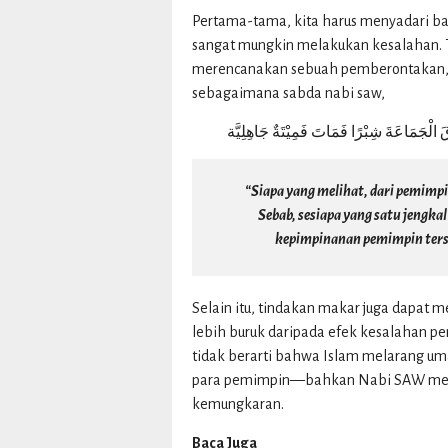
Pertama-tama, kita harus menyadari b
sangat mungkin melakukan kesalahan.
merencanakan sebuah pemberontakan, a
sebagaimana sabda nabi saw,
قَ الْجَمَاعَةَ شِبْرًا فَمَاتَ فَمِيْتَةٌ جَاهِلِيَّة
“Siapa yang melihat, dari pemimpi
Sebab, sesiapa yang satu jengk
kepimpinanan pemimpin terseb
Selain itu, tindakan makar juga dapat m
lebih buruk daripada efek kesalahan p
tidak berarti bahwa Islam melarang um
para pemimpin—bahkan Nabi SAW melar
kemungkaran.
Baca Juga