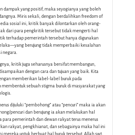
n dampak yang positif, maka seyogianya yang boleh
dangnya. Miris sekali, dengan berdalihkan freedom of
 sosial ini, kritik banyak dilontarkan oleh orang-
k dari para pengkritik tersebut tidak mengerti hal
 kritik terhadap pemerintah tersebut hanya digunakan
 belaka—yang berujung tidak memperbaiki kesalahan
i negara.
ngnya, kritik juga seharusnya bersifat membangun,
 disampaikan dengan cara dan tujuan yang baik. Kita
dengan memberikan label-label buruk pada
an membentuk sebuah stigma buruk di masyarakat yang
logis.
nerus dijuluki “pembohong” atau “pencuri” maka ia akan
ng/pencuri dan berujung ia akan melakukan hal
ika para pemerintah dan dewan rakyat terus menerus
irkan rakyat, pengkhianat, dan sebagainya maka hal ini
 mereka untuk berbuat hal buruk tersebut. Allah swt.