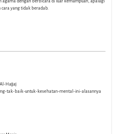
an agama dengan berbicara di luar kemampuan, apalagi
cara yang tidak beradab.
Al-Hajjaj
ling-tak-baik-untuk-kesehatan-mental-ini-alasannya