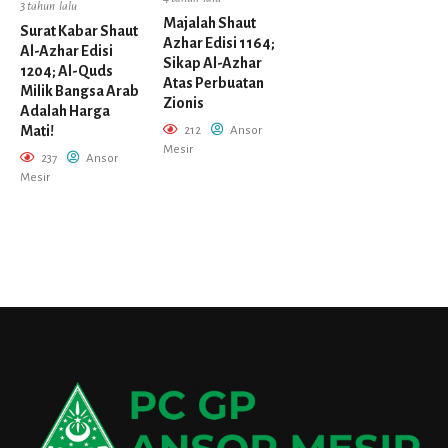
3 tahun lalu
Majalah Shaut
Surat Kabar Shaut
Azhar Edisi 1164;
Al-Azhar Edisi
Sikap Al-Azhar
1204; Al-Quds
Atas Perbuatan
Milik Bangsa Arab
Zionis
Adalah Harga
Mati!
212
Ansor
Mesir
237
Ansor
Mesir