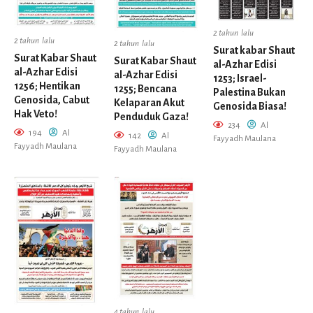
2 tahun lalu
2 tahun lalu
2 tahun lalu
Surat kabar Shaut
Surat Kabar Shaut
Surat Kabar Shaut
al-Azhar Edisi
al-Azhar Edisi
al-Azhar Edisi
1253; Israel-
1256; Hentikan
1255; Bencana
Palestina Bukan
Genosida, Cabut
Kelaparan Akut
Genosida Biasa!
Hak Veto!
Penduduk Gaza!
234
Al
194
Al
142
Al
Fayyadh Maulana
Fayyadh Maulana
Fayyadh Maulana
4 tahun lalu