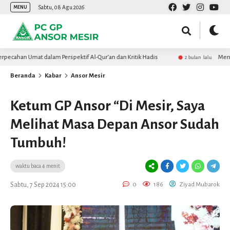
Sabtu, 08 Agu 2026
MENU
n Umat dalam Perspektif Al-Qur’an dan Kritik Hadis
Menanti Real
2 bulan lalu
Beranda
Kabar
Ansor Mesir
Ketum GP Ansor “Di Mesir, Saya
Melihat Masa Depan Ansor Sudah
Tumbuh!
waktu baca 4 menit
Sabtu, 7 Sep 2024 15:00
0
186
Ziyad Mubarok