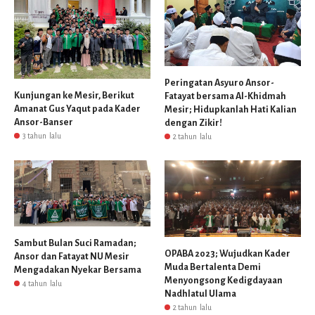
Peringatan Asyuro Ansor-
Kunjungan ke Mesir, Berikut
Fatayat bersama Al-Khidmah
Amanat Gus Yaqut pada Kader
Mesir; Hidupkanlah Hati Kalian
Ansor-Banser
dengan Zikir!
3 tahun lalu
2 tahun lalu
Sambut Bulan Suci Ramadan;
OPABA 2023; Wujudkan Kader
Ansor dan Fatayat NU Mesir
Muda Bertalenta Demi
Mengadakan Nyekar Bersama
Menyongsong Kedigdayaan
4 tahun lalu
Nadhlatul Ulama
2 tahun lalu