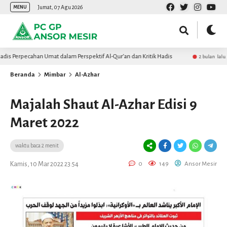
Jumat, 07 Agu 2026
MENU
rpecahan Umat dalam Perspektif Al-Qur’an dan Kritik Hadis
Mena
2 bulan lalu
Beranda
Mimbar
Al-Azhar
Majalah Shaut Al-Azhar Edisi 9
Maret 2022
waktu baca 2 menit
Kamis, 10 Mar 2022 23:54
0
149
Ansor Mesir