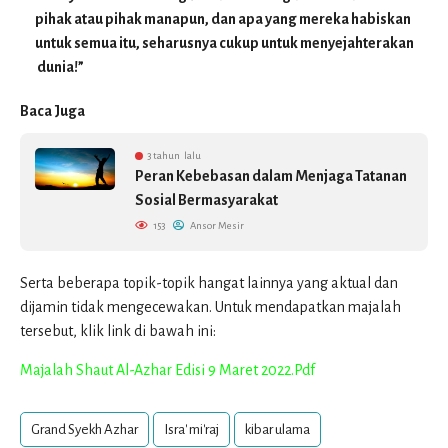
pihak atau pihak manapun, dan apa yang mereka habiskan
untuk semua itu, seharusnya cukup untuk menyejahterakan
dunia!”
Baca Juga
3 tahun lalu
Peran Kebebasan dalam Menjaga Tatanan
Sosial Bermasyarakat
153
Ansor Mesir
Serta beberapa topik-topik hangat lainnya yang aktual dan
dijamin tidak mengecewakan. Untuk mendapatkan majalah
tersebut, klik link di bawah ini:
Majalah Shaut Al-Azhar Edisi 9 Maret 2022.Pdf
Grand Syekh Azhar
Isra' mi'raj
kibar ulama