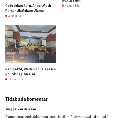
Waktu Sahur
Gebrakkan Baru, Ansor Mesir
4 tahun lalu
Percantik Makam Ulama
4 tahun lalu
Perspektif; Wadah Adu Gagasan
Politik bagi Masisir
2 tahun lalu
Tidak ada komentar
Tinggalkan Balasan
Alamat email Anda tidak akan dipublikasikan.
Ruas yang wajib ditandai
*