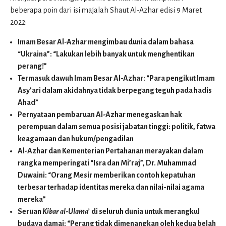
beberapa poin dari isi majalah Shaut Al-Azhar edisi 9 Maret
2022:
Imam Besar Al-Azhar mengimbau dunia dalam bahasa
“Ukraina”: “Lakukan lebih banyak untuk menghentikan
perang!”
Termasuk dawuh Imam Besar Al-Azhar: “Para pengikut Imam
Asy’ari dalam akidahnya tidak berpegang teguh pada hadis
Ahad”
Pernyataan pembaruan Al-Azhar menegaskan hak
perempuan dalam semua posisi jabatan tinggi: politik, fatwa
keagamaan dan hukum/pengadilan
Al-Azhar dan Kementerian Pertahanan merayakan dalam
rangka memperingati “Isra dan Mi’raj”, Dr. Muhammad
Duwaini: “Orang Mesir memberikan contoh kepatuhan
terbesar terhadap identitas mereka dan nilai-nilai agama
mereka”
Seruan
Kibar al-Ulama’
di seluruh dunia untuk merangkul
budaya damai: “Perang tidak dimenangkan oleh kedua belah