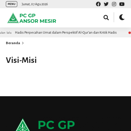
Jumat, 07 Agu 2026
MENU
Hadis Perpecahan Umat dalam Perspektif Al-Qur’an dan Kritik Hadis
lan lalu
Beranda
Visi-Misi