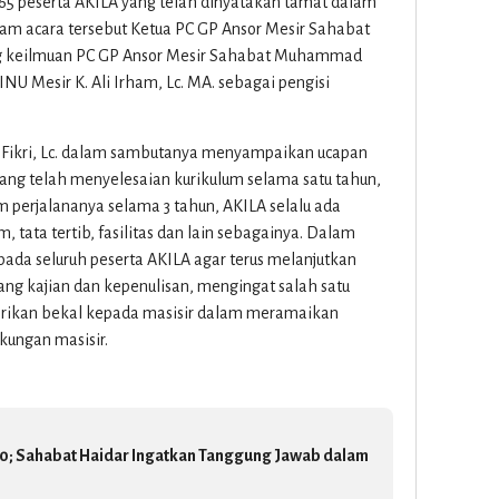
h 65 peserta AKILA yang telah dinyatakan tamat dalam
lam acara tersebut Ketua PC GP Ansor Mesir Sahabat
g keilmuan PC GP Ansor Mesir Sahabat Muhammad
INU Mesir K. Ali Irham, Lc. MA. sebagai pengisi
l Fikri, Lc. dalam sambutanya menyampaikan ucapan
ang telah menyelesaian kurikulum selama satu tahun,
 perjalananya selama 3 tahun, AKILA selalu ada
, tata tertib, fasilitas dan lain sebagainya. Dalam
pada seluruh peserta AKILA agar terus melanjutkan
ang kajian dan kepenulisan, mengingat salah satu
erikan bekal kepada masisir dalam meramaikan
kungan masisir.
0; Sahabat Haidar Ingatkan Tanggung Jawab dalam