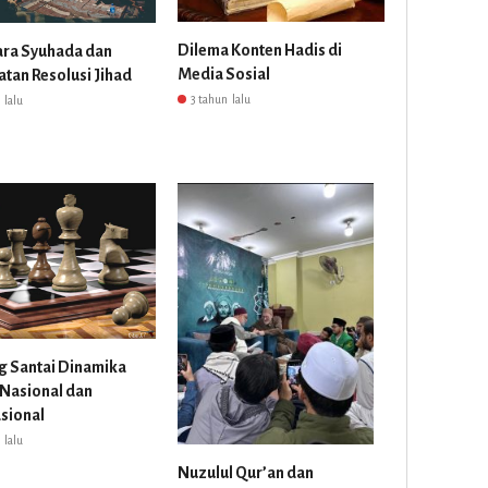
Dilema Konten Hadis di
ara Syuhada dan
Media Sosial
atan Resolusi Jihad
3 tahun lalu
 lalu
g Santai Dinamika
 Nasional dan
asional
 lalu
Nuzulul Qur’an dan