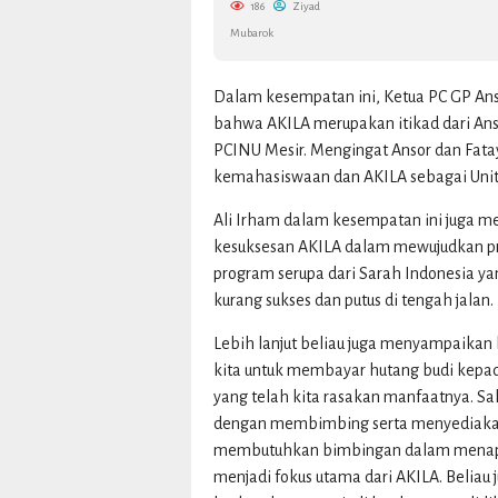
186
Ziyad
Mubarok
Dalam kesempatan ini, Ketua PC GP 
bahwa AKILA merupakan itikad dari An
PCINU Mesir. Mengingat Ansor dan Fat
kemahasiswaan dan AKILA sebagai Unit 
Ali Irham dalam kesempatan ini juga 
kesuksesan AKILA dalam mewujudkan p
program serupa dari Sarah Indonesia y
kurang sukses dan putus di tengah jalan.
Lebih lanjut beliau juga menyampaikan 
kita untuk membayar hutang budi kepada
yang telah kita rasakan manfaatnya. Sa
dengan membimbing serta menyediakan f
membutuhkan bimbingan dalam menapaki
menjadi fokus utama dari AKILA. Beliau 