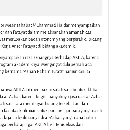
Ansor Mesir sahabat Muhammad Haidar menyampaikan
sor dan Fatayat dalam melaksanakan amanah dari
ayat merupakan badan otonom yang bergerak di bidang
Kerja Ansor Fatayat di bidang akademik.
menyampaikan rasa senangnya terhadap AKILA, karena
rogram akademiknya. Mengingat dulu pernah ada
ang bernama “Azhari Paham Turats” namun dinilai
bahwa AKILA ini merupakan salah satu bentuk ikhtiar
 al-Azhar, karena begitu banyaknya jasa dari al-Azhar
lah satu cara membayar hutang tersebut adalah
asilitas kailmuan untuk para pelajar baru yang masih
 jalan keilmuanya di al-Azhar, yang mana hal ini
juga berharap agar AKILA bisa terus eksis dan