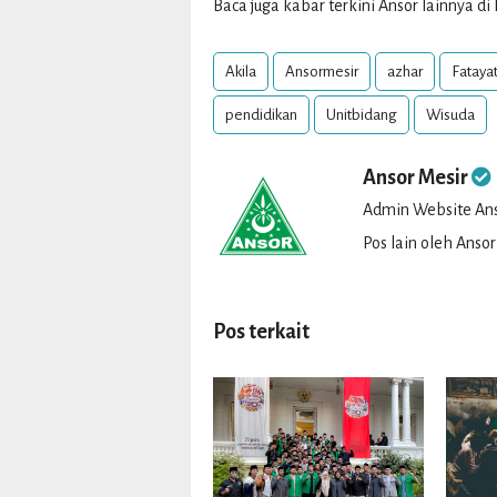
Baca juga kabar terkini Ansor lainnya d
Akila
Ansormesir
azhar
Fataya
pendidikan
Unitbidang
Wisuda
Ansor Mesir
Admin Website Ans
Pos lain oleh Ansor
Pos terkait