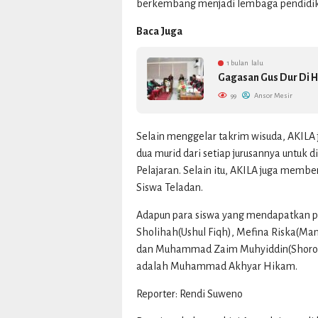
berkembang menjadi lembaga pendidika
Baca Juga
1 bulan lalu
Gagasan Gus Dur Di 
99
Ansor Mesir
Selain menggelar takrim wisuda, AKIL
dua murid dari setiap jurusannya untuk 
Pelajaran. Selain itu, AKILA juga membe
Siswa Teladan.
Adapun para siswa yang mendapatkan pe
Sholihah(Ushul Fiqh), Mefina Riska(Man
dan Muhammad Zaim Muhyiddin(Shorof)
adalah Muhammad Akhyar Hikam.
Reporter: Rendi Suweno