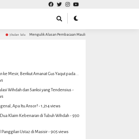
Mengulik Alasan Pembacaan Maulid Barzanji MDS Rijalul Ansor dalam Majelis Rutin
 ke Mesir, Berikut Amanat Gus Yaqut pada ...
ws
ulasi Wihdah dan Sanksi yang Tendensius
-
ws
genal, Apa Itu Ansor?
- 1,214 views
Dua Klaim Kebenaran di Tubuh Wihdah
- 930
 Panggilan Ustaz di Masisir
- 905 views