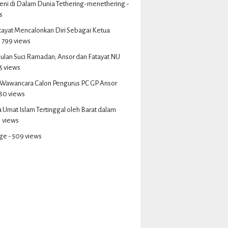
eni di Dalam Dunia Tethering-menethering
-
s
tayat Mencalonkan Diri Sebagai Ketua
 799 views
ulan Suci Ramadan; Ansor dan Fatayat NU
5 views
s Wawancara Calon Pengurus PC GP Ansor
80 views
Umat Islam Tertinggal oleh Barat dalam
1 views
ge
- 509 views