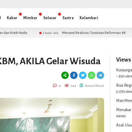
l
Kabar
Mimbar
Selasar
Sastra
Kelamkari
is
Menanti Realisasi Tuntutan Reformasi 98
2 bulan lalu
3 bulan lalu
KBM, AKILA Gelar Wisuda
Views
Kunjungan
- 330 vie
Bias Reg
0
142
Ansor Mesir
2,015 vie
Mari Men
Menakar 
views
Asal-Usul