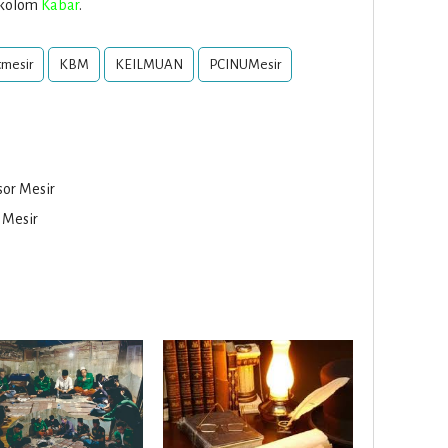
i kolom
Kabar
.
tmesir
KBM
KEILMUAN
PCINUMesir
or Mesir
 Mesir