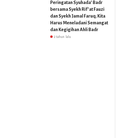
Peringatan Syuhada’ Badr
bersama Syekh Rif’at Fauzi
dan Syekh Jamal Faruq; Kita
Harus Meneladani Semangat
dan Kegigihan Ahli Badr
2 tahun lalu