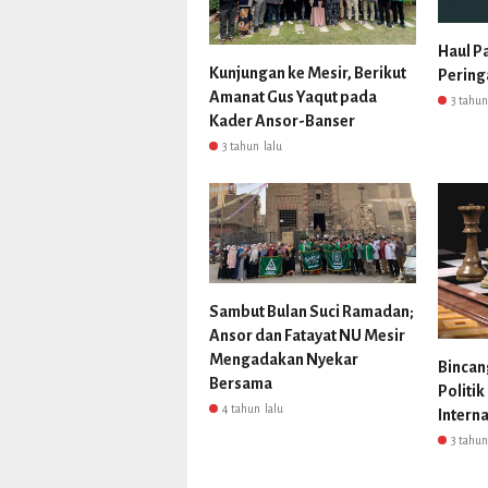
Haul P
Kunjungan ke Mesir, Berikut
Pering
Amanat Gus Yaqut pada
3 tahun
Kader Ansor-Banser
3 tahun lalu
Sambut Bulan Suci Ramadan;
Ansor dan Fatayat NU Mesir
Mengadakan Nyekar
Bincan
Bersama
Politik
4 tahun lalu
Intern
3 tahun