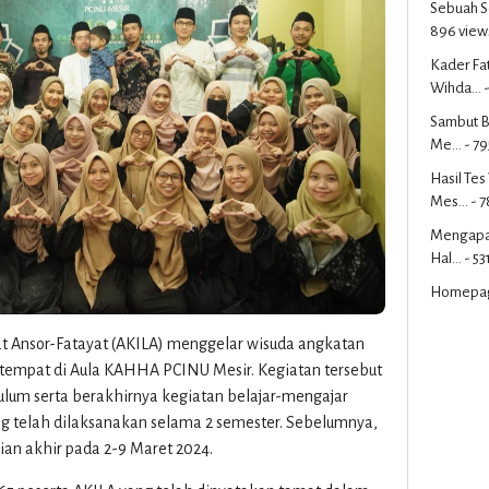
Sebuah S
896 view
Kader Fa
Wihda...
-
Sambut B
Me...
- 79
Hasil Te
Mes...
- 7
Mengapa 
Hal...
- 53
Homepa
t Ansor-Fatayat (AKILA) menggelar wisuda angkatan
ertempat di Aula KAHHA PCINU Mesir. Kegiatan tersebut
ulum serta berakhirnya kegiatan belajar-mengajar
g telah dilaksanakan selama 2 semester. Sebelumnya,
ian akhir pada 2-9 Maret 2024.